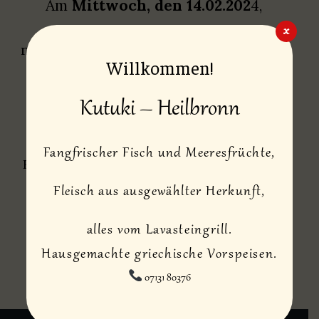
Am
Mittwoch, den 14.02.202
4,
x
neben unserer Speisekarte empfehlen wir
Willkommen!
auch unsere
Kutuki – Heilbronn
Menüs am Valentinstag
Fangfrischer Fisch und Meeresfrüchte,
Reservierungen und Vorbestellungen unter
Tel.Nr.
0713180376
Fleisch aus ausgewählter Herkunft,
alles vom Lavasteingrill.
Wir freuen uns auf Euch!
Hausgemachte griechische Vorspeisen.
07131 80376