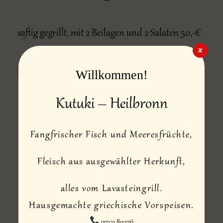
saftig gegrillt, mit 2 Beilagen und 2 Salaten 50,-€
x
Fischplatte für 2 Personen: Loup de mer,
Willkommen!
Dorade Royale, Oktopus und Garnelen
Kutuki – Heilbronn
Fangfrischer Fisch und Meeresfrüchte,
mit 2 Beilagen und Salaten 46,-€
Fleisch aus ausgewählter Herkunft,
alles vom Lavasteingrill.
Hausgemachte griechische Vorspeisen.
07131 80376