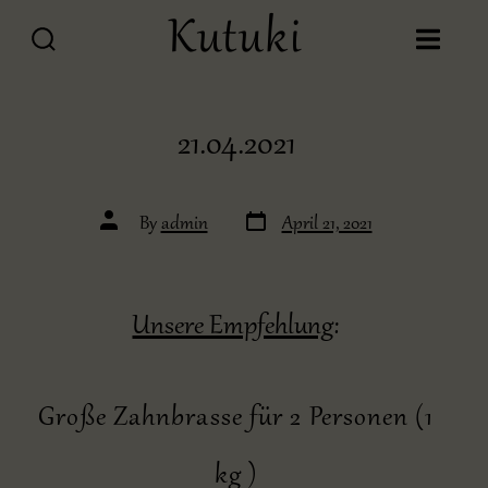
Skip
Kutuki
to
SEARCH
MENU
TOGGLE
content
21.04.2021
Post
Post
By
admin
April 21, 2021
date
author
Unsere Empfehlung
:
Große Zahnbrasse für 2 Personen (1
kg )